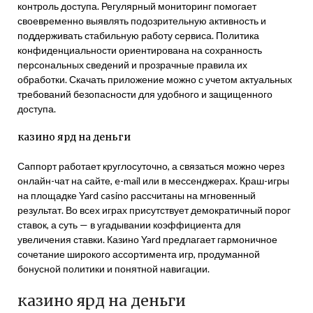
контроль доступа. Регулярный мониторинг помогает
своевременно выявлять подозрительную активность и
поддерживать стабильную работу сервиса. Политика
конфиденциальности ориентирована на сохранность
персональных сведений и прозрачные правила их
обработки. Скачать приложение можно с учетом актуальных
требований безопасности для удобного и защищенного
доступа.
казино ярд на деньги
Саппорт работает круглосуточно, а связаться можно через
онлайн-чат на сайте, e-mail или в мессенджерах. Краш-игры
на площадке Yard casino рассчитаны на мгновенный
результат. Во всех играх присутствует демократичный порог
ставок, а суть — в угадывании коэффициента для
увеличения ставки. Казино Yard предлагает гармоничное
сочетание широкого ассортимента игр, продуманной
бонусной политики и понятной навигации.
казино ярд на деньги